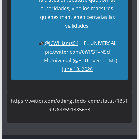
autoridades, y no los maestros,
quienes mantienen cerradas las
vialidades.
@JCWilliams54
| EL UNIVERSAL
pic.twitter.com/0iVP3TvNSd
— El Universal (@El_Universal_Mx)
June 10, 2026
https://twitter.com/othingstodo_com/status/1851
997638591385633