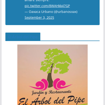
pic.twitter.com/8WAHkk47GP
— Oaxaca Urbano (@urbanosoax)
September 3, 2025
El Árbol del Pipe