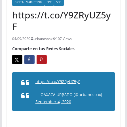
DIGITAL MARKETING
PPC
SEO
https://t.co/Y9ZRyUZ5y
F
04/09/2020
urbanosoax
107 Views
Comparte en tus Redes Sociales
https://t.co/Y9ZRyUZ5yF
— ΩΔXΔCΔ URβΔΠΩ (@urbanosoax)
September 4, 2020