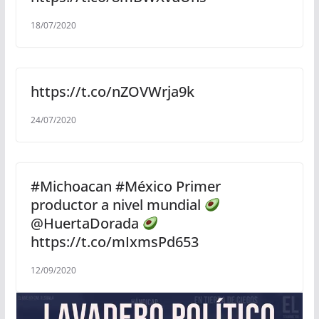
18/07/2020
https://t.co/nZOVWrja9k
24/07/2020
#Michoacan #México Primer
productor a nivel mundial
@HuertaDorada
https://t.co/mIxmsPd653
12/09/2020