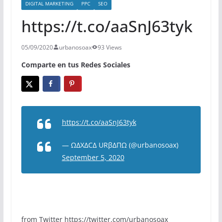
DIGITAL MARKETING
PPC
SEO
https://t.co/aaSnJ63tyk
05/09/2020
urbanosoax
93 Views
Comparte en tus Redes Sociales
https://t.co/aaSnJ63tyk
— ΩΔXΔCΔ URβΔΠΩ (@urbanosoax)
September 5, 2020
from Twitter https://twitter.com/urbanosoax