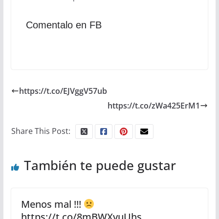
Comentalo en FB
https://t.co/EJVggV57ub
https://t.co/zWa425ErM1
Share This Post:
También te puede gustar
Menos mal !!!
https://t.co/8mBWXvuUhs