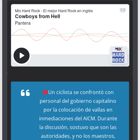
Un ciclista se confrontó con
personal del gobierno capitalino
por la colocación de vallas en
inmediaciones del AICM. Durante
la discusión, sostuvo que son las
autoridades, y no los maestros,