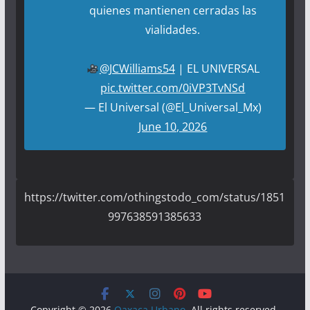
quienes mantienen cerradas las
vialidades.
@JCWilliams54
| EL UNIVERSAL
pic.twitter.com/0iVP3TvNSd
— El Universal (@El_Universal_Mx)
June 10, 2026
https://twitter.com/othingstodo_com/status/1851
997638591385633
Copyright © 2026
Oaxaca Urbano
. All rights reserved.