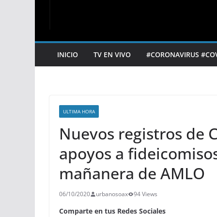
INICIO
TV EN VIVO
#CORONAVIRUS #CO
ULTIMA HORA
Nuevos registros de C
apoyos a fideicomisos
mañanera de AMLO
06/10/2020
urbanosoax
94 Views
Comparte en tus Redes Sociales