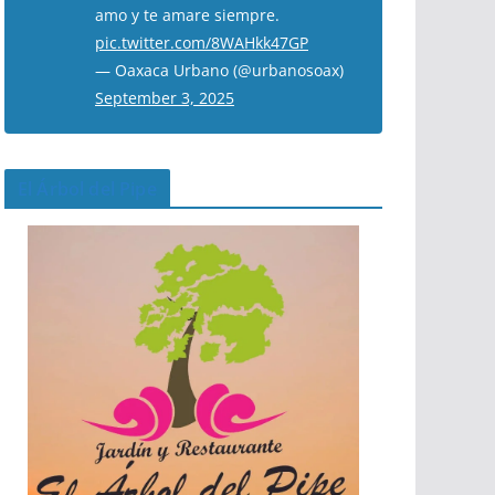
amo y te amare siempre.
pic.twitter.com/8WAHkk47GP
— Oaxaca Urbano (@urbanosoax)
September 3, 2025
El Árbol del Pipe