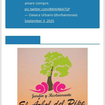
amare siempre.
pic.twitter.com/8WAHkk47GP
— Oaxaca Urbano (@urbanosoax)
September 3, 2025
El Árbol del Pipe