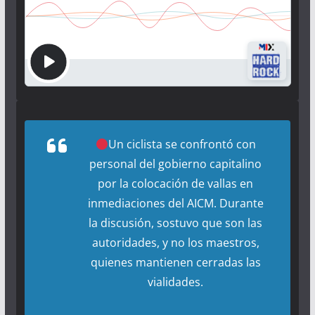
Un ciclista se confrontó con
personal del gobierno capitalino
por la colocación de vallas en
inmediaciones del AICM. Durante
la discusión, sostuvo que son las
autoridades, y no los maestros,
quienes mantienen cerradas las
vialidades.