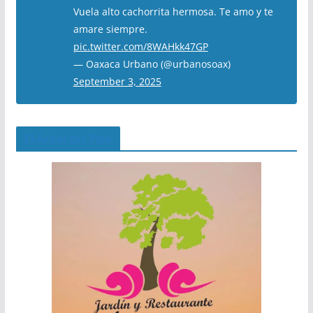
Vuela alto cachorrita hermosa. Te amo y te
amare siempre.
pic.twitter.com/8WAHkk47GP
— Oaxaca Urbano (@urbanosoax)
September 3, 2025
El Árbol del Pipe