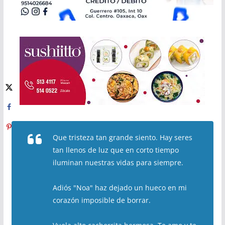
Que tristeza tan grande siento. Hay seres
tan llenos de luz que en corto tiempo
iluminan nuestras vidas para siempre.
Adiós "Noa" haz dejado un hueco en mi
corazón imposible de borrar.