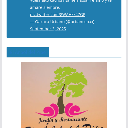
Vuela alto cachorrita hermosa. Te amo y te
amare siempre.
pic.twitter.com/8WAHkk47GP
— Oaxaca Urbano (@urbanosoax)
September 3, 2025
El Árbol del Pipe