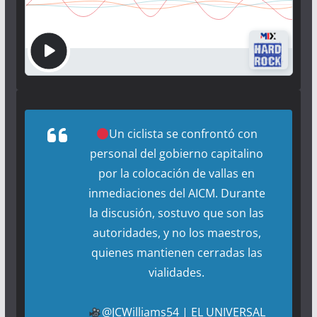
Un ciclista se confrontó con
personal del gobierno capitalino
por la colocación de vallas en
inmediaciones del AICM. Durante
la discusión, sostuvo que son las
autoridades, y no los maestros,
quienes mantienen cerradas las
vialidades.
@JCWilliams54
| EL UNIVERSAL