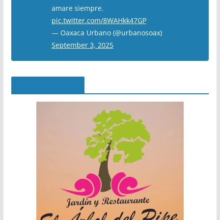
amare siempre.
pic.twitter.com/8WAHkk47GP
— Oaxaca Urbano (@urbanosoax)
September 3, 2025
El Árbol del Pipe