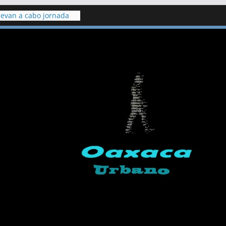
levan a cabo jornada
ón en el penal de
a para Ulises Yair: fue
Neza y sufrió
a burlas de
 en Puebla contra
res
 pide detener
con dinamita en cerro
chumá
 fuga de gas en una
 lesionados