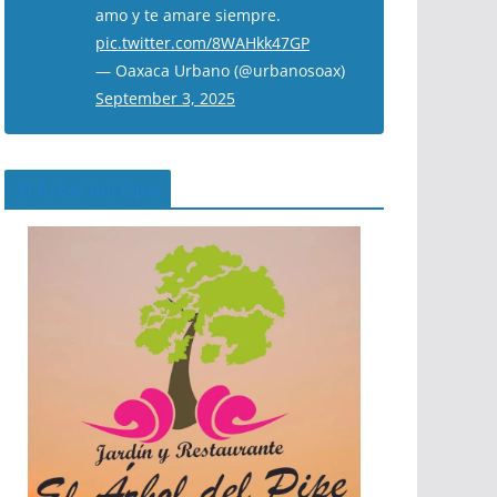
amo y te amare siempre.
pic.twitter.com/8WAHkk47GP
— Oaxaca Urbano (@urbanosoax)
September 3, 2025
El Árbol del Pipe