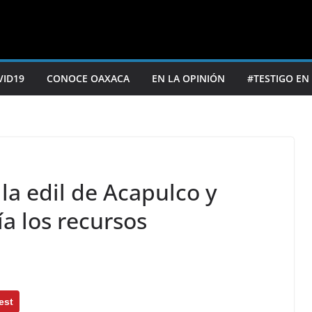
VID19
CONOCE OAXACA
EN LA OPINIÓN
#TESTIGO EN
 la edil de Acapulco y
ía los recursos
est