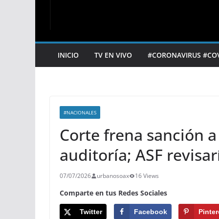
INICIO
TV EN VIVO
#CORONAVIRUS #CO
#NACIONALES
Corte frena sanción a
auditoría; ASF revisar
07/07/2026
urbanosoax
16 Views
Comparte en tus Redes Sociales
Twitter
Facebook
Pinter