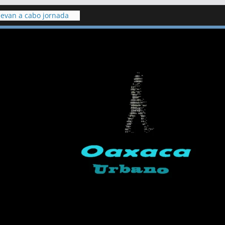
levan a cabo jornada
ón en el penal de
a para Ulises Yair: fue
Neza y sufrió
a burlas de
 en Puebla contra
res
 pide detener
con dinamita en cerro
chumá
 fuga de gas en una
 lesionados