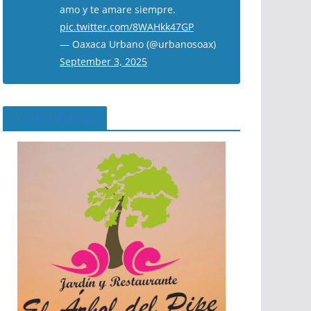
amo y te amare siempre.
pic.twitter.com/8WAHkk47GP
— Oaxaca Urbano (@urbanosoax)
September 3, 2025
El Árbol del Pipe