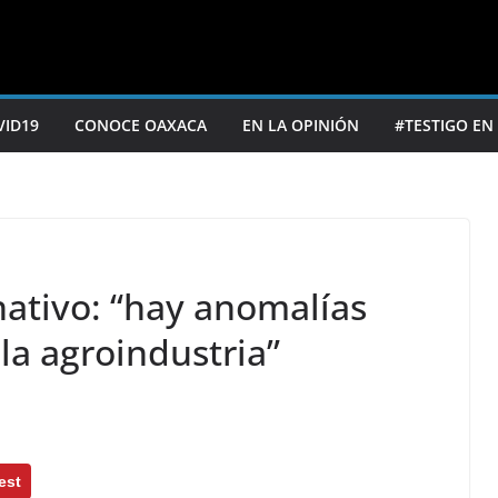
VID19
CONOCE OAXACA
EN LA OPINIÓN
#TESTIGO EN
nativo: “hay anomalías
 la agroindustria”
est