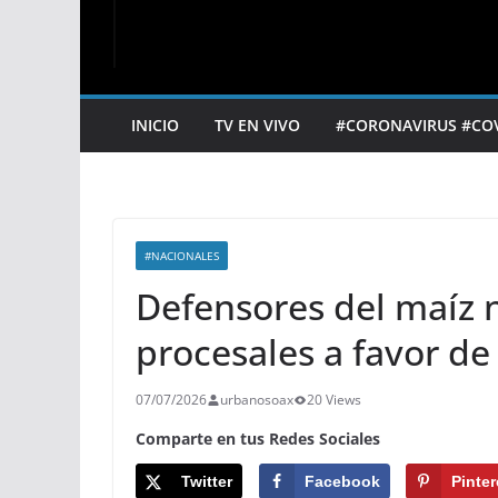
INICIO
TV EN VIVO
#CORONAVIRUS #CO
#NACIONALES
Defensores del maíz 
procesales a favor de
07/07/2026
urbanosoax
20 Views
Comparte en tus Redes Sociales
Twitter
Facebook
Pinter