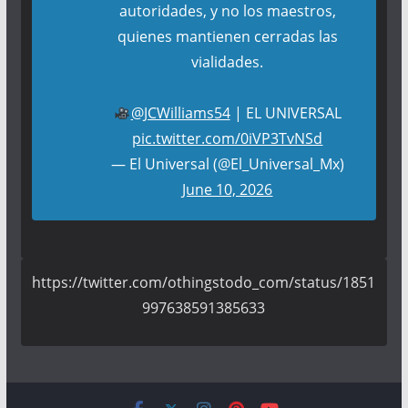
autoridades, y no los maestros,
quienes mantienen cerradas las
vialidades.
@JCWilliams54
| EL UNIVERSAL
pic.twitter.com/0iVP3TvNSd
— El Universal (@El_Universal_Mx)
June 10, 2026
https://twitter.com/othingstodo_com/status/1851
997638591385633