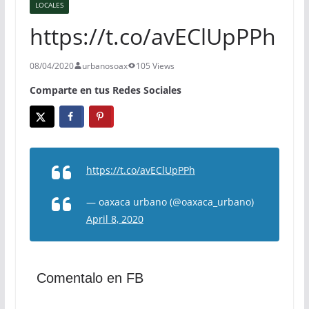
LOCALES
https://t.co/avEClUpPPh
08/04/2020
urbanosoax
105 Views
Comparte en tus Redes Sociales
https://t.co/avEClUpPPh
— oaxaca urbano (@oaxaca_urbano)
April 8, 2020
Comentalo en FB