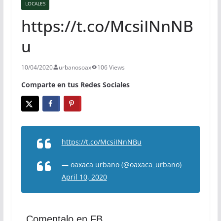
LOCALES
https://t.co/McsiINnNB
u
10/04/2020
urbanosoax
106 Views
Comparte en tus Redes Sociales
https://t.co/McsiINnNBu
— oaxaca urbano (@oaxaca_urbano)
April 10, 2020
Comentalo en FB