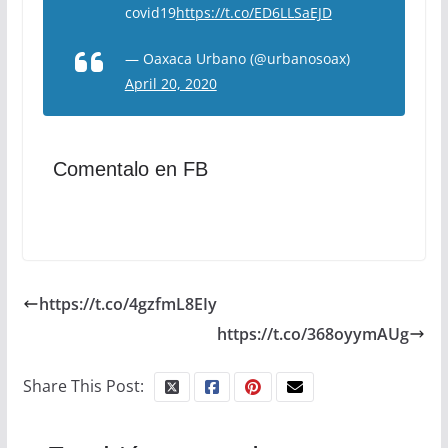
covid19
https://t.co/ED6LLSaEJD
— Oaxaca Urbano (@urbanosoax)
April 20, 2020
Comentalo en FB
https://t.co/4gzfmL8EIy
https://t.co/368oyymAUg
Share This Post: