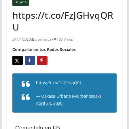
LOCALES
https://t.co/FzJGHvqQR
U
24/04/2020
urbanosoax
183 Views
Comparte en tus Redes Sociales
https://t.co/FzJGHvqQRU
— Oaxaca Urbano (@urbanosoax)
April 24, 2020
Comentalo en FB