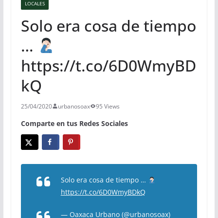
LOCALES
Solo era cosa de tiempo
…
https://t.co/6D0WmyBD
kQ
25/04/2020
urbanosoax
95 Views
Comparte en tus Redes Sociales
Solo era cosa de tiempo …
https://t.co/6D0WmyBDkQ
— Oaxaca Urbano (@urbanosoax)