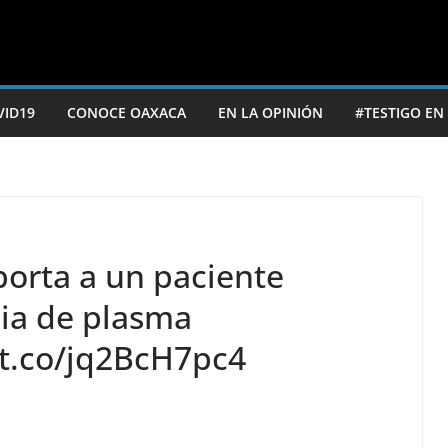
VID19
CONOCE OAXACA
EN LA OPINIÓN
#TESTIGO EN
porta a un paciente
ia de plasma
/t.co/jq2BcH7pc4