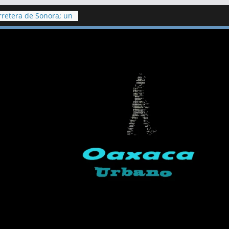
retera de Sonora; un
eridos
n procedente
los ediles de
sulo Galván ‍
e Salud confirman
iclosporiasis en
litoral de Playa del
kilómetros de
argazo
aco a otras 6
molestias tras
ico