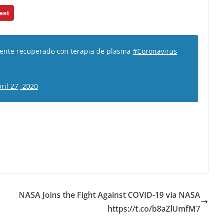
est
ciente recuperado con terapia de plasma
#Coronavirus
ril 27, 2020
NASA Joins the Fight Against COVID-19 via NASA
https://t.co/b8aZlUmfM7