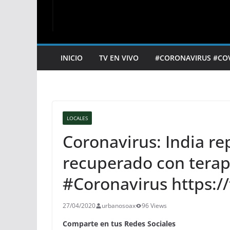
INICIO
TV EN VIVO
#CORONAVIRUS #CO
LOCALES
Coronavirus: India re
recuperado con terap
#Coronavirus https:/
27/04/2020
urbanosoax
96 Views
Comparte en tus Redes Sociales