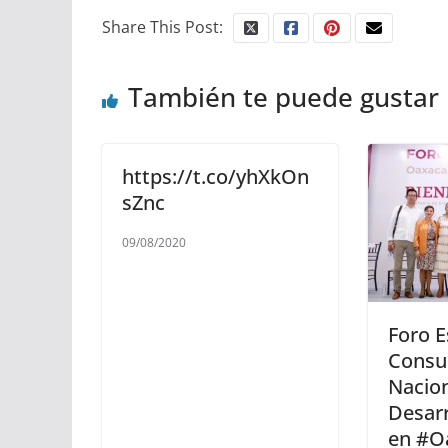
Share This Post:
También te puede gustar
https://t.co/yhXkOn
sZnc
09/08/2020
Foro E
Consul
Nacion
Desarr
en #O