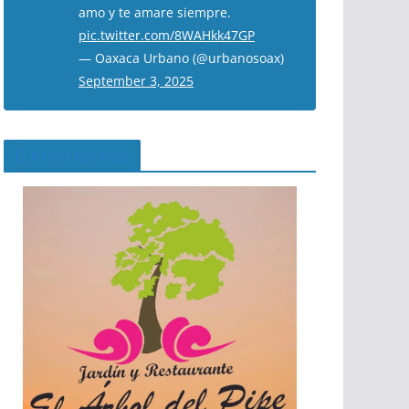
amo y te amare siempre.
pic.twitter.com/8WAHkk47GP
— Oaxaca Urbano (@urbanosoax)
September 3, 2025
El Árbol del Pipe