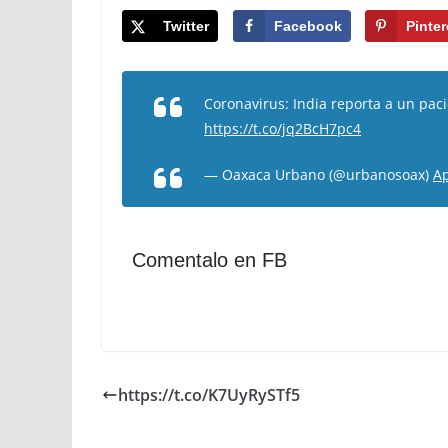
Twitter
Facebook
Pinter
Coronavirus: India reporta a un pa
https://t.co/jq2BcH7pc4
— Oaxaca Urbano (@urbanosoax)
Ap
Comentalo en FB
https://t.co/K7UyRySTf5