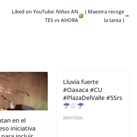
Liked on YouTube: Niños AN
( Maestra recoge
TES vs AHORA
la tarea )
Lluvia fuerte
#Oaxaca #CU
#PlazaDelValle #5Srs
28/07/2020
tan en el
so iniciativa
 para incluir