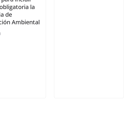
bligatoria la
ia de
ción Ambiental
1