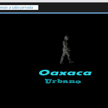
 fuga de gas en una
 lesionados
levan a cabo jornada
ón en el penal de
a para Ulises Yair: fue
Neza y sufrió
a burlas de
 en Puebla contra
res
 pide detener
con dinamita en cerro
chumá