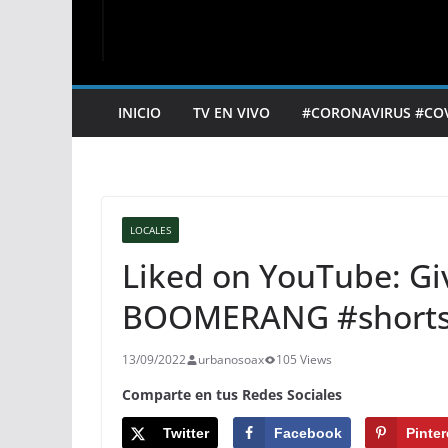
INICIO
TV EN VIVO
#CORONAVIRUS #CO
LOCALES
Liked on YouTube: G
BOOMERANG #short
13/09/2022
urbanosoax
105 Views
Comparte en tus Redes Sociales
Twitter
Facebook
Pinter