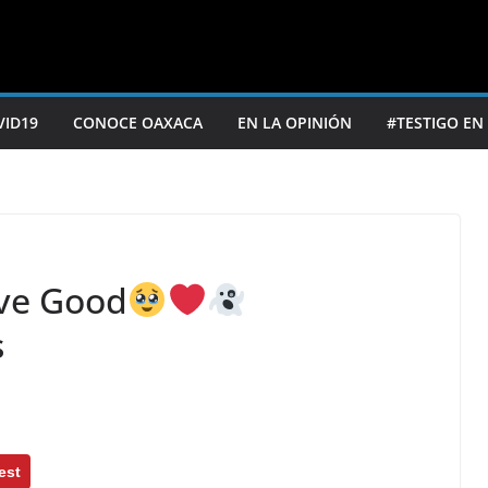
VID19
CONOCE OAXACA
EN LA OPINIÓN
#TESTIGO EN
ive Good
s
est