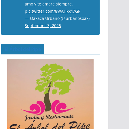
amo y te amare siempre.
pic.twitter.com/8WAHkk47GP
— Oaxaca Urbano (@urbanosoax)
September 3, 2025
El Árbol del Pipe