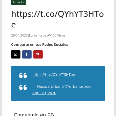
LOCALES
https://t.co/QYhYT3HTo
e
29/04/2020
urbanosoax
100 Views
Comparte en tus Redes Sociales
https://t.co/QYhYT3HToe
— Oaxaca Urbano (@urbanosoax)
April 29, 2020
Comentalo en FB