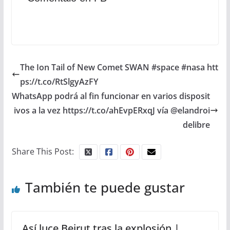
The Ion Tail of New Comet SWAN #space #nasa htt
ps://t.co/RtSlgyAzFY
WhatsApp podrá al fin funcionar en varios disposit
ivos a la vez https://t.co/ahEvpERxqJ vía @elandroi
delibre
Share This Post:
También te puede gustar
Así luce Beirut tras la explosión |