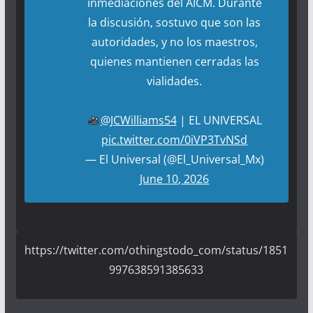
inmediaciones del AICM. Durante
la discusión, sostuvo que son las
autoridades, y no los maestros,
quienes mantienen cerradas las
vialidades.
@JCWilliams54
| EL UNIVERSAL
pic.twitter.com/0iVP3TvNSd
— El Universal (@El_Universal_Mx)
June 10, 2026
https://twitter.com/othingstodo_com/status/1851
997638591385633