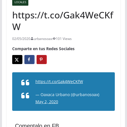
LOCALES
https://t.co/Gak4WeCKf
W
02/05/2020
urbanosoax
101 Views
Comparte en tus Redes Sociales
https://t.co/Gak4WeCKfW
— Oaxaca Urbano (@urbanosoax)
May 2, 2020
Comentalo en FB