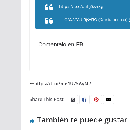
https://t.co/uuBjSxziXg
— ΩΔXΔCΔ URβΔΠΩ (@urbanosoax)
Comentalo en FB
https://t.co/me4U75AyN2
Share This Post:
También te puede gustar