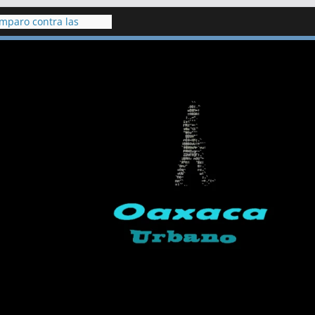
amparo contra las
resa Milpillas
Cuautla clausuran
icados a gestionar
iculares
 hallan vivo a hombre
cenote de Veracruz
indígenas de Chilapa
ción de Jesús Plácido
 de hace 20 años,
academia Doenitz tiene
e detención