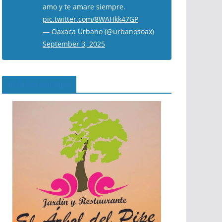
amo y te amare siempre.
pic.twitter.com/8WAHkk47GP
— Oaxaca Urbano (@urbanosoax)
September 3, 2025
El Árbol del Pipe