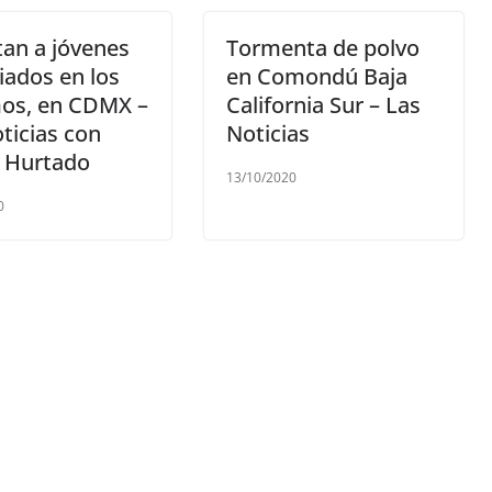
an a jóvenes
Tormenta de polvo
iados en los
en Comondú Baja
os, en CDMX –
California Sur – Las
ticias con
Noticias
s Hurtado
13/10/2020
0