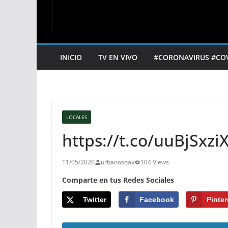
INICIO
TV EN VIVO
#CORONAVIRUS #CO
LOCALES
https://t.co/uuBjSxzi
11/05/2020
urbanosoax
104 Views
Comparte en tus Redes Sociales
Twitter
Facebook
Pinter