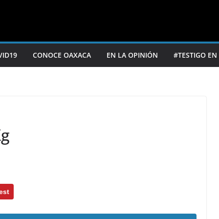
VID19
CONOCE OAXACA
EN LA OPINIÓN
#TESTIGO EN
Xg
est