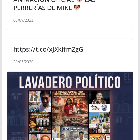
PERRERÍAS DE MIKE
07/09/2022
https://t.co/xJXkffmZgG
30/05/2020