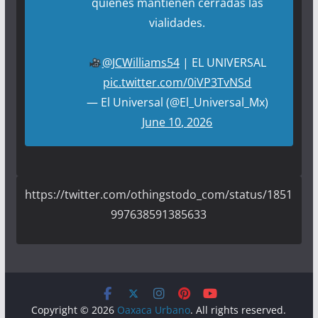
quienes mantienen cerradas las
vialidades.
@JCWilliams54
| EL UNIVERSAL
pic.twitter.com/0iVP3TvNSd
— El Universal (@El_Universal_Mx)
June 10, 2026
https://twitter.com/othingstodo_com/status/1851
997638591385633
Copyright © 2026
Oaxaca Urbano
. All rights reserved.