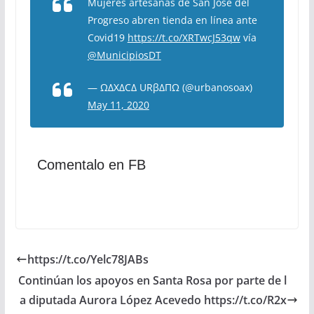
Mujeres artesanas de San José del
Progreso abren tienda en línea ante
Covid19
https://t.co/XRTwcJ53qw
vía
@MunicipiosDT
— ΩΔXΔCΔ URβΔΠΩ (@urbanosoax)
May 11, 2020
Comentalo en FB
https://t.co/Yelc78JABs
Continúan los apoyos en Santa Rosa por parte de l
a diputada Aurora López Acevedo https://t.co/R2x