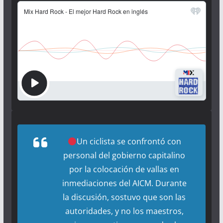
Un ciclista se confrontó con
personal del gobierno capitalino
por la colocación de vallas en
inmediaciones del AICM. Durante
la discusión, sostuvo que son las
autoridades, y no los maestros,