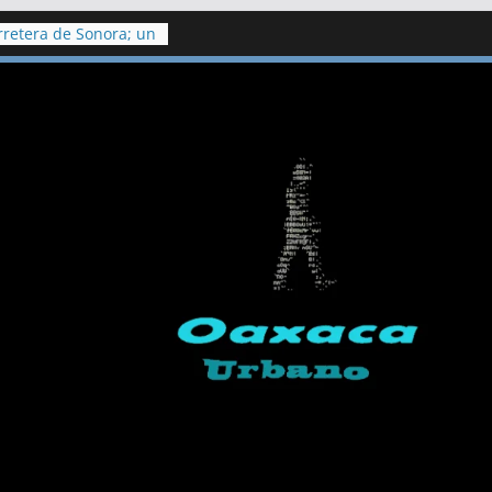
retera de Sonora; un
eridos
n procedente
los ediles de
sulo Galván ‍
e Salud confirman
iclosporiasis en
litoral de Playa del
kilómetros de
argazo
aco a otras 6
molestias tras
ico