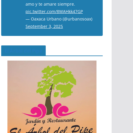
amo y te amare siempre.
pic.twitter.com/8WAHkk47GP
— Oaxaca Urbano (@urbanosoax)
September 3, 2025
El Árbol del Pipe