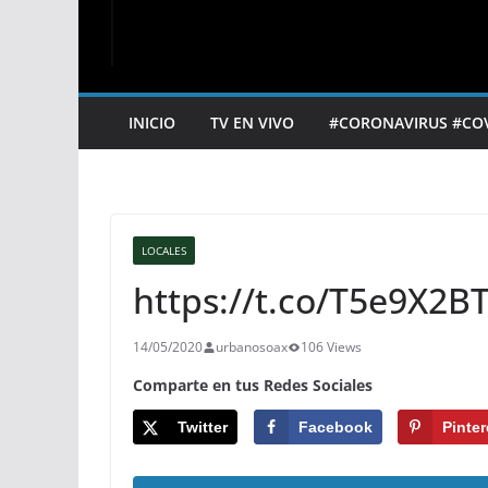
INICIO
TV EN VIVO
#CORONAVIRUS #CO
LOCALES
https://t.co/T5e9X2BT
14/05/2020
urbanosoax
106 Views
Comparte en tus Redes Sociales
Twitter
Facebook
Pinter