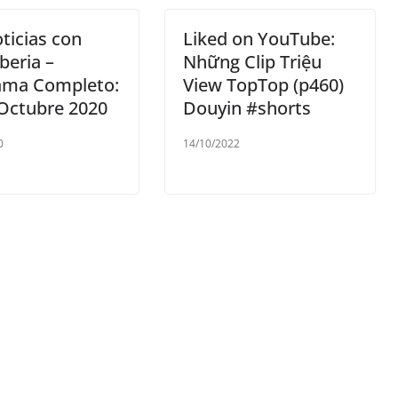
ticias con
Liked on YouTube:
Iberia –
Những Clip Triệu
ama Completo:
View TopTop (p460)
 Octubre 2020
Douyin #shorts
0
14/10/2022