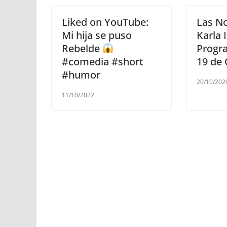
Liked on YouTube:
Las No
Mi hija se puso
Karla 
Rebelde
Progr
#comedia #short
19 de
#humor
20/10/202
11/10/2022