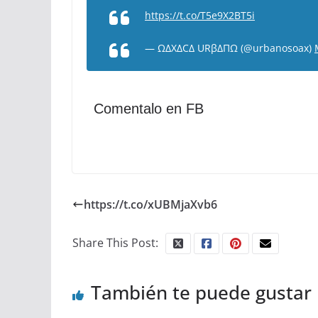
https://t.co/T5e9X2BT5i
— ΩΔXΔCΔ URβΔΠΩ (@urbanosoax)
Comentalo en FB
https://t.co/xUBMjaXvb6
Share This Post:
También te puede gustar