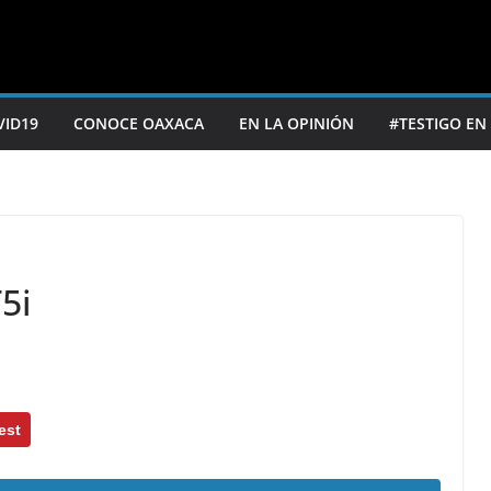
VID19
CONOCE OAXACA
EN LA OPINIÓN
#TESTIGO EN
5i
est