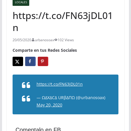
LOCALES
https://t.co/FN63jDL01
n
20/05/2020
urbanosoax
102 Views
Comparte en tus Redes Sociales
https://t.co/FN63jDL01n
— ΩΔXΔCΔ URβΔΠΩ (@urbanosoax)
May 20, 2020
Comentalo en FB