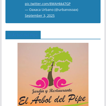
pic.twitter.com/8WAHkk47GP
— Oaxaca Urbano (@urbanosoax)
September 3, 2025
El Árbol del Pipe