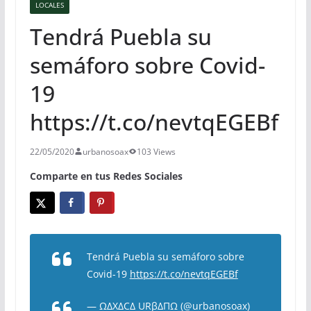
LOCALES
Tendrá Puebla su
semáforo sobre Covid-
19
https://t.co/nevtqEGEBf
22/05/2020
urbanosoax
103 Views
Comparte en tus Redes Sociales
Tendrá Puebla su semáforo sobre
Covid-19
https://t.co/nevtqEGEBf
— ΩΔXΔCΔ URβΔΠΩ (@urbanosoax)