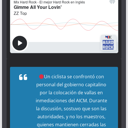
Un ciclista se confrontó con
personal del gobierno capitalino
por la colocación de vallas en
inmediaciones del AICM. Durante
la discusión, sostuvo que son las
autoridades, y no los maestros,
quienes mantienen cerradas las