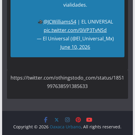
vialidades.
@JCWilliams54
| EL UNIVERSAL
pic.twitter.com/0iVP3TvNSd
— El Universal (@El_Universal_Mx)
June 10, 2026
https://twitter.com/othingstodo_com/status/1851
997638591385633
Copyright © 2026
Oaxaca Urbano
. All rights reserved.