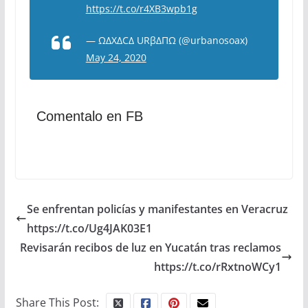
https://t.co/r4XB3wpb1g
— ΩΔXΔCΔ URβΔΠΩ (@urbanosoax)
May 24, 2020
Comentalo en FB
Se enfrentan policías y manifestantes en Veracruz
https://t.co/Ug4JAK03E1
Revisarán recibos de luz en Yucatán tras reclamos
https://t.co/rRxtnoWCy1
Share This Post: