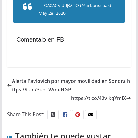
— ΩΔXΔCΔ URβΔΠΩ (@urbanosoax)
May 28, 2020
Comentalo en FB
Alerta Pavlovich por mayor movilidad en Sonora h
ttps://t.co/3uoTWmuHGP
https://t.co/42vlkqYmiX
Share This Post:
También te puede gustar