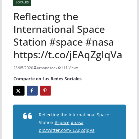
LOCALES
Reflecting the
International Space
Station #space #nasa
https://t.co/jEAqZglqVa
28/05/2020
urbanosoax
111 Views
Comparte en tus Redes Sociales
Reflecting the International Space
Station
#space
#nasa
pic.twitter.com/jEAqZglqVa