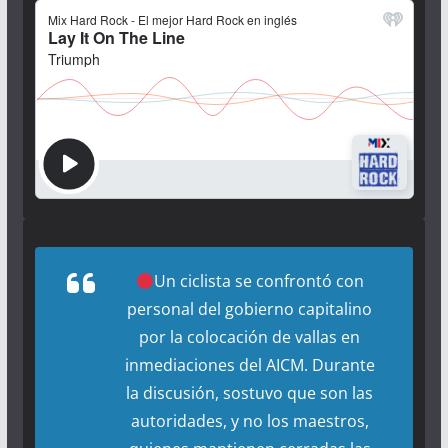
Un ciclista se confrontó con
personal del gobierno capitalino
por la colocación de vallas en
inmediaciones del AICM. Durante
la discusión, sostuvo que son las
autoridades, y no los maestros,