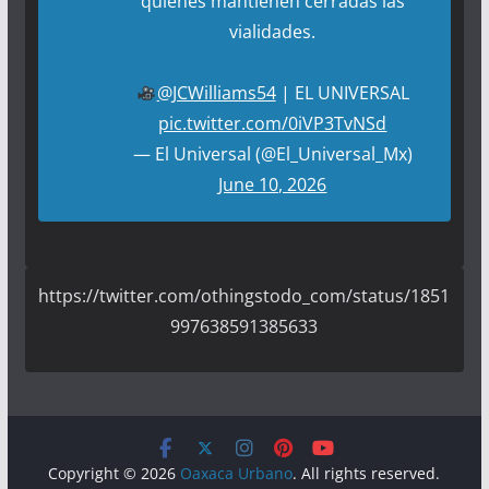
quienes mantienen cerradas las
vialidades.
@JCWilliams54
| EL UNIVERSAL
pic.twitter.com/0iVP3TvNSd
— El Universal (@El_Universal_Mx)
June 10, 2026
https://twitter.com/othingstodo_com/status/1851
997638591385633
Copyright © 2026
Oaxaca Urbano
. All rights reserved.