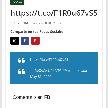
LOCALES
https://t.co/F1R0u67vS5
31/05/2020
urbanosoax
101 Views
Comparte en tus Redes Sociales
https://t.co/F1R0u67vS5
— ΩΔXΔCΔ URβΔΠΩ (@urbanosoax)
May 31, 2020
Comentalo en FB