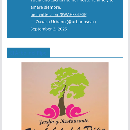
amare siempre.
pic.twitter.com/8WAHkk47GP
— Oaxaca Urbano (@urbanosoax)
September 3, 2025
El Árbol del Pipe