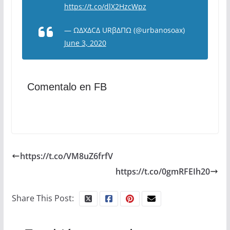
https://t.co/dlX2HzcWpz
— ΩΔXΔCΔ URβΔΠΩ (@urbanosoax)
June 3, 2020
Comentalo en FB
https://t.co/VM8uZ6frfV
https://t.co/0gmRFEIh20
Share This Post: