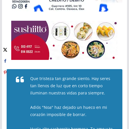
Que tristeza tan grande siento. Hay seres
tan llenos de luz que en corto tiempo
iluminan nuestras vidas para siempre.
Adiós "Noa" haz dejado un hueco en mi
corazón imposible de borrar.
Vuela alto cachorrita hermosa. Te amo y te