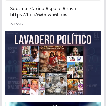
South of Carina #space #nasa
https://t.co/6v0nwn6Lmw
22/05/2020