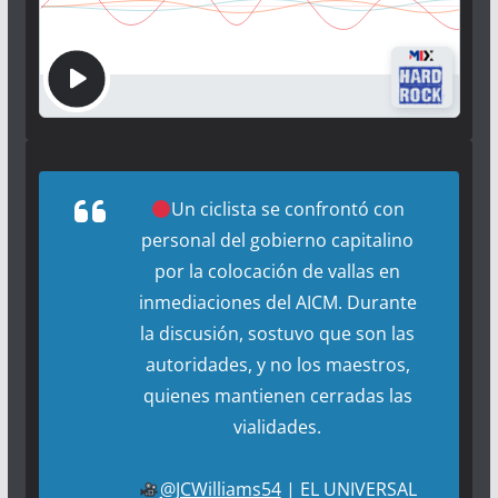
Un ciclista se confrontó con
personal del gobierno capitalino
por la colocación de vallas en
inmediaciones del AICM. Durante
la discusión, sostuvo que son las
autoridades, y no los maestros,
quienes mantienen cerradas las
vialidades.
@JCWilliams54
| EL UNIVERSAL