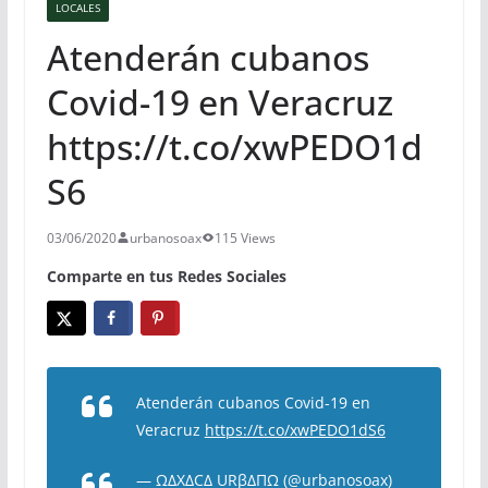
LOCALES
Atenderán cubanos
Covid-19 en Veracruz
https://t.co/xwPEDO1d
S6
03/06/2020
urbanosoax
115 Views
Comparte en tus Redes Sociales
Atenderán cubanos Covid-19 en
Veracruz
https://t.co/xwPEDO1dS6
— ΩΔXΔCΔ URβΔΠΩ (@urbanosoax)