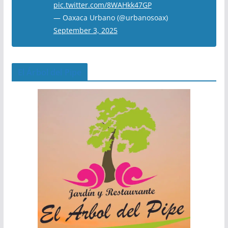
pic.twitter.com/8WAHkk47GP
— Oaxaca Urbano (@urbanosoax)
September 3, 2025
El Árbol del Pipe