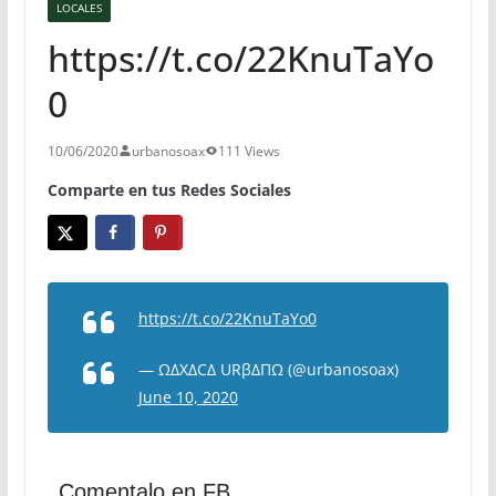
LOCALES
https://t.co/22KnuTaYo
0
10/06/2020
urbanosoax
111 Views
Comparte en tus Redes Sociales
https://t.co/22KnuTaYo0
— ΩΔXΔCΔ URβΔΠΩ (@urbanosoax)
June 10, 2020
Comentalo en FB