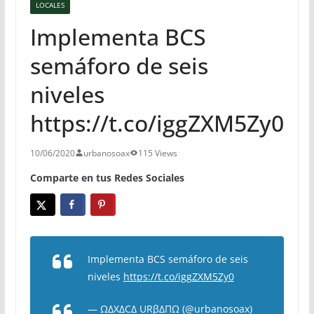
LOCALES
Implementa BCS
semáforo de seis
niveles
https://t.co/iggZXM5Zy0
10/06/2020
urbanosoax
115 Views
Comparte en tus Redes Sociales
Implementa BCS semáforo de seis
niveles
https://t.co/iggZXM5Zy0
— ΩΔXΔCΔ URβΔΠΩ (@urbanosoax)