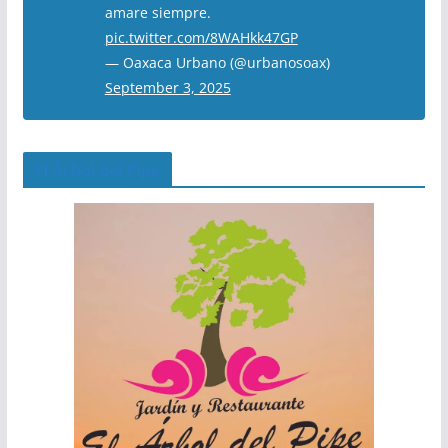
amare siempre.
pic.twitter.com/8WAHkk47GP
— Oaxaca Urbano (@urbanosoax)
September 3, 2025
El Árbol del Pipe