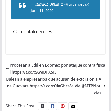
— ΩΔXΔCΔ URβΔΠΩ (@urbanosoax)
June 11, 2020
Comentalo en FB
Procesan a Edil en Edomex por ataque contra fisca
l https://t.co/xAwiDFXSJS
Balean a empresarios que acusan de extorsión a A
na Guevara https://t.co/rOlaGhrz8s Via @MTPNoti
cias
Share This Post: