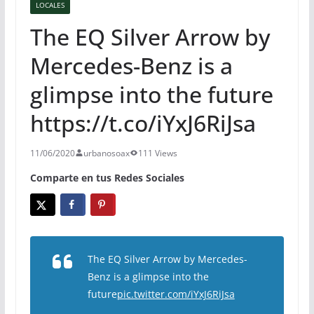
LOCALES
The EQ Silver Arrow by
Mercedes-Benz is a
glimpse into the future
https://t.co/iYxJ6RiJsa
11/06/2020
urbanosoax
111 Views
Comparte en tus Redes Sociales
The EQ Silver Arrow by Mercedes-
Benz is a glimpse into the
future
pic.twitter.com/iYxJ6RiJsa