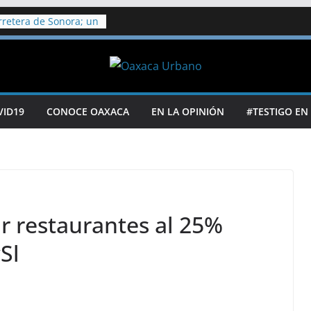
retera de Sonora; un
eridos
n procedente
los ediles de
sulo Galván ‍
e Salud confirman
iclosporiasis en
VID19
CONOCE OAXACA
EN LA OPINIÓN
#TESTIGO EN
litoral de Playa del
kilómetros de
argazo
aco a otras 6
molestias tras
ico
r restaurantes al 25%
Sl