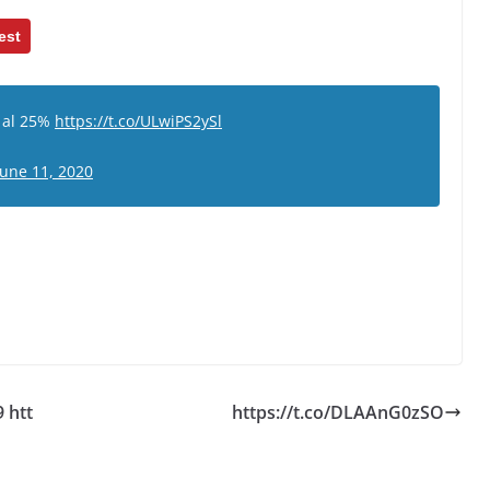
est
s al 25%
https://t.co/ULwiPS2ySl
June 11, 2020
 htt
https://t.co/DLAAnG0zSO