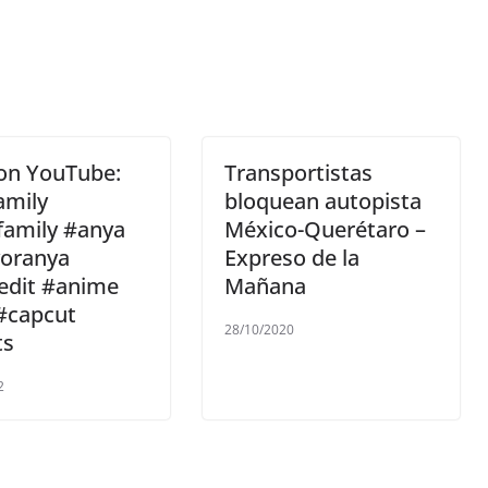
 on YouTube:
Transportistas
amily
bloquean autopista
family #anya
México-Querétaro –
yoranya
Expreso de la
edit #anime
Mañana
#capcut
28/10/2020
ts
2