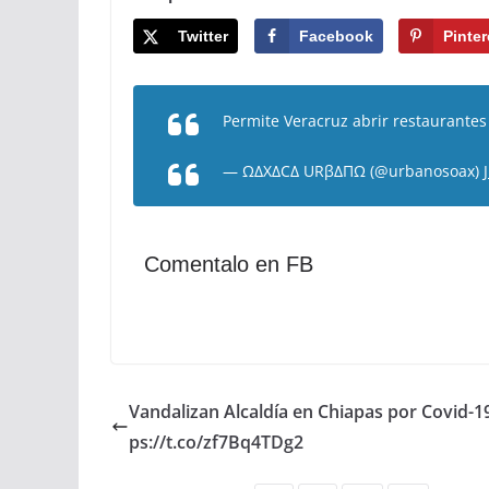
Twitter
Facebook
Pinter
Permite Veracruz abrir restaurante
— ΩΔXΔCΔ URβΔΠΩ (@urbanosoax)
Comentalo en FB
Vandalizan Alcaldía en Chiapas por Covid-19
ps://t.co/zf7Bq4TDg2