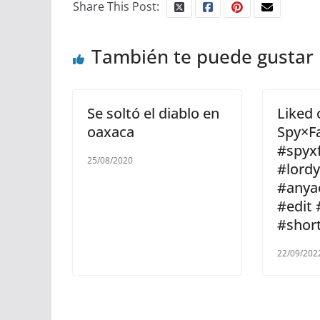
Share This Post:
También te puede gustar
Se soltó el diablo en
Liked
oaxaca
Spy×F
#spyx
25/08/2020
#lord
#anya
#edit 
#shor
22/09/202