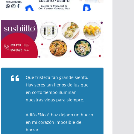
Que tristeza tan grande siento.
Hay seres tan llenos de luz que
en corto tiempo iluminan
nuestras vidas para siempre.
Adiós "Noa" haz dejado un hueco
en mi corazón imposible de
borrar.