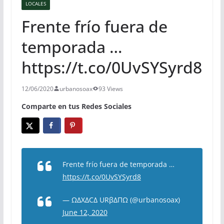
LOCALES
Frente frío fuera de
temporada …
https://t.co/0UvSYSyrd8
12/06/2020
urbanosoax
93 Views
Comparte en tus Redes Sociales
Frente frío fuera de temporada …
https://t.co/0UvSYSyrd8
— ΩΔXΔCΔ URβΔΠΩ (@urbanosoax)
June 12, 2020