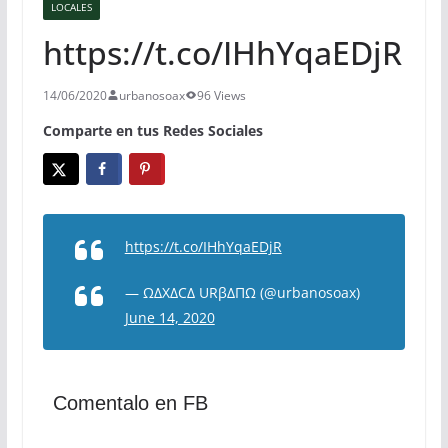
LOCALES
https://t.co/IHhYqaEDjR
14/06/2020
urbanosoax
96 Views
Comparte en tus Redes Sociales
https://t.co/IHhYqaEDjR
— ΩΔXΔCΔ URβΔΠΩ (@urbanosoax)
June 14, 2020
Comentalo en FB