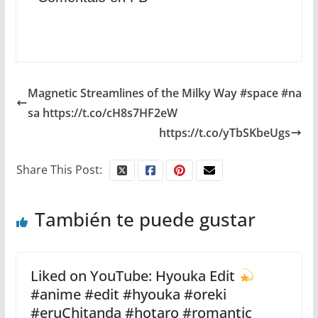
Magnetic Streamlines of the Milky Way #space #na
sa https://t.co/cH8s7HF2eW
https://t.co/yTbSKbeUgs
Share This Post:
También te puede gustar
Liked on YouTube: Hyouka Edit
#anime #edit #hyouka #oreki
#eruChitanda #hotaro #romantic