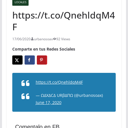
LOCALES
https://t.co/QnehldqM4
F
17/06/2020
urbanosoax
92 Views
Comparte en tus Redes Sociales
https://t.co/QnehldqM4F
— ΩΔXΔCΔ URβΔΠΩ (@urbanosoax)
June 17, 2020
Comentalo en FB