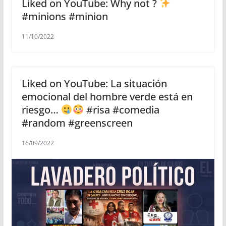
Liked on YouTube: Why not ?
#minions #minion
11/10/2022
Liked on YouTube: La situación
emocional del hombre verde está en
riesgo…
#risa #comedia
#random #greenscreen
16/09/2022