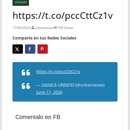
LOCALES
https://t.co/pccCttCz1v
17/06/2020
urbanosoax
100 Views
Comparte en tus Redes Sociales
https://t.co/pccCttCz1v
— ΩΔXΔCΔ URβΔΠΩ (@urbanosoax)
June 17, 2020
Comentalo en FB