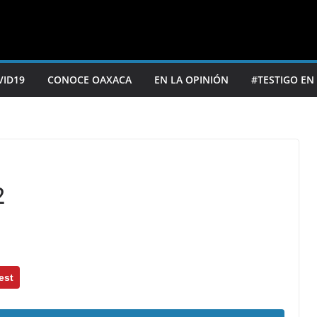
VID19
CONOCE OAXACA
EN LA OPINIÓN
#TESTIGO EN
2
est