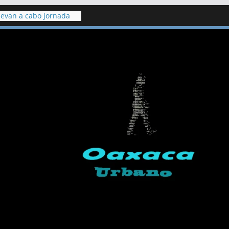
levan a cabo jornada
ón en el penal de
a para Ulises Yair: fue
Neza y sufrió
a burlas de
 en Puebla contra
res
 pide detener
con dinamita en cerro
chumá
 fuga de gas en una
 lesionados