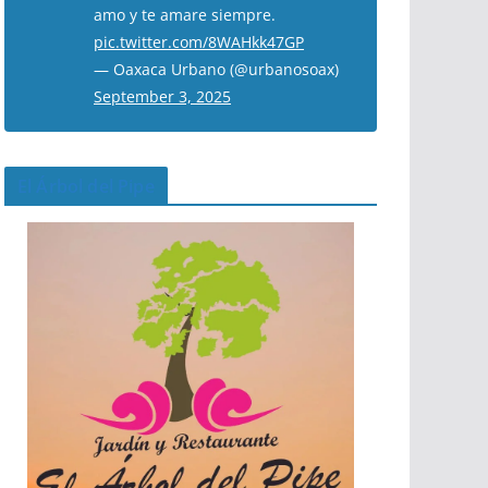
amo y te amare siempre.
pic.twitter.com/8WAHkk47GP
— Oaxaca Urbano (@urbanosoax)
September 3, 2025
El Árbol del Pipe