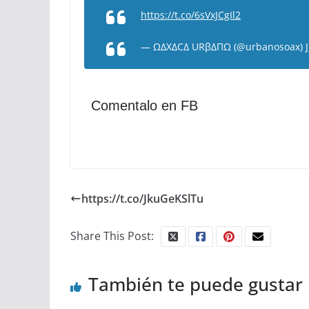
https://t.co/6sVxJCgIl2
— ΩΔXΔCΔ URβΔΠΩ (@urbanosoax)
Comentalo en FB
https://t.co/JkuGeKSlTu
Share This Post:
También te puede gustar