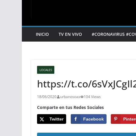
INICIO
TV EN VIVO
#CORONAVIRUS #CO
LOCALES
https://t.co/6sVxJCgIl
18/06/2020
urbanosoax
104 Views
Comparte en tus Redes Sociales
Twitter
Facebook
Pinter