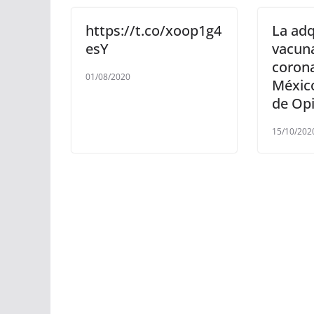
https://t.co/xoop1g4
La adq
esY
vacuna
corona
01/08/2020
México
de Op
15/10/202