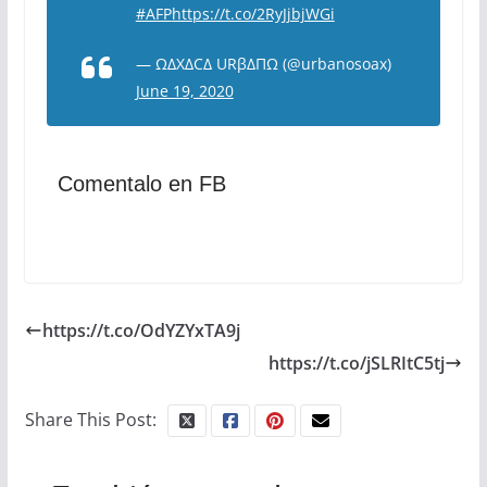
#AFP
https://t.co/2RyJjbjWGi
— ΩΔXΔCΔ URβΔΠΩ (@urbanosoax)
June 19, 2020
Comentalo en FB
https://t.co/OdYZYxTA9j
https://t.co/jSLRItC5tj
Share This Post: