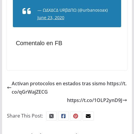
— ΩΔXΔCΔ URβΔΠΩ (@urbanosoax)
June 23, 2020
Comentalo en FB
Activan protocolos en estados tras sismo https://t.
co/qGrWajZECG
https://t.co/1OLP2ynD9J
Share This Post: