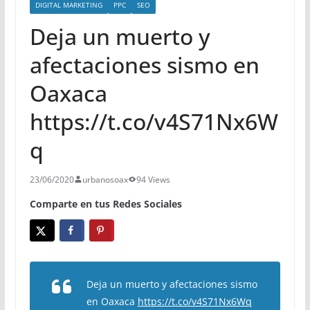
DIGITAL MARKETING
PPC
SEO
Deja un muerto y
afectaciones sismo en
Oaxaca
https://t.co/v4S71Nx6W
q
23/06/2020
urbanosoax
94 Views
Comparte en tus Redes Sociales
Deja un muerto y afectaciones sismo
en Oaxaca
https://t.co/v4S71Nx6Wq