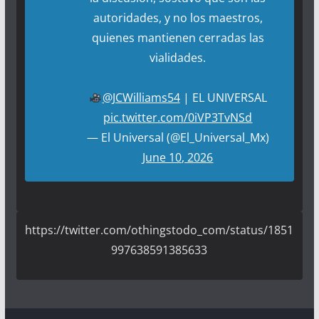
autoridades, y no los maestros,
quienes mantienen cerradas las
vialidades.
@JCWilliams54
| EL UNIVERSAL
pic.twitter.com/0iVP3TvNSd
— El Universal (@El_Universal_Mx)
June 10, 2026
https://twitter.com/othingstodo_com/status/1851
997638591385633