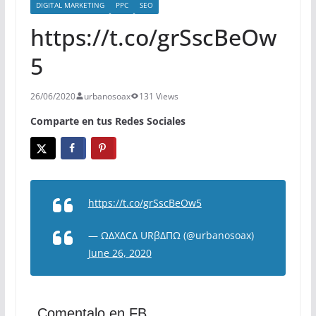
DIGITAL MARKETING
PPC
SEO
https://t.co/grSscBeOw
5
26/06/2020
urbanosoax
131 Views
Comparte en tus Redes Sociales
https://t.co/grSscBeOw5
— ΩΔXΔCΔ URβΔΠΩ (@urbanosoax)
June 26, 2020
Comentalo en FB