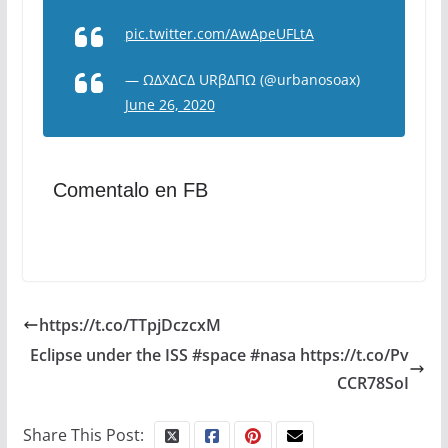
pic.twitter.com/AwApeUFLtA
— ΩΔXΔCΔ URβΔΠΩ (@urbanosoax)
June 26, 2020
Comentalo en FB
https://t.co/TTpjDczcxM
Eclipse under the ISS #space #nasa https://t.co/Pv
CCR78SoI
Share This Post: