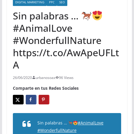
DIGITAL MARKETING
PPC
SEO
Sin palabras …
#AnimalLove
#WonderfullNature
https://t.co/AwApeUFLt
A
26/06/2020
urbanosoax
96 Views
Comparte en tus Redes Sociales
Sin palabras …
#AnimalLove
#WonderfullNature