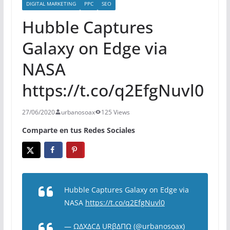
DIGITAL MARKETING
PPC
SEO
Hubble Captures
Galaxy on Edge via
NASA
https://t.co/q2EfgNuvl0
27/06/2020
urbanosoax
125 Views
Comparte en tus Redes Sociales
Hubble Captures Galaxy on Edge via
NASA
https://t.co/q2EfgNuvl0
— ΩΔXΔCΔ URβΔΠΩ (@urbanosoax)