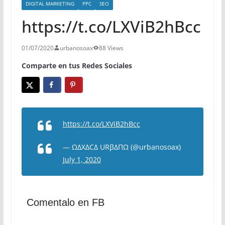
DIGITAL MARKETING
PPC
SEO
https://t.co/LXViB2hBcc
01/07/2020
urbanosoax
88 Views
Comparte en tus Redes Sociales
https://t.co/LXViB2hBcc
— ΩΔXΔCΔ URβΔΠΩ (@urbanosoax)
July 1, 2020
Comentalo en FB