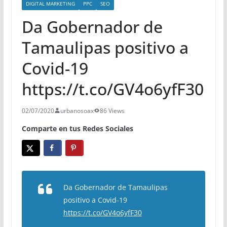
DIGITAL MARKETING
PPC
SEO
Da Gobernador de
Tamaulipas positivo a
Covid-19
https://t.co/GV4o6yfF30
02/07/2020
urbanosoax
86 Views
Comparte en tus Redes Sociales
Da Gobernador de Tamaulipas
positivo a Covid-19
https://t.co/GV4o6yfF30