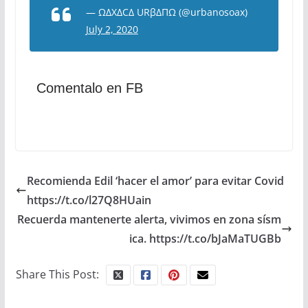
— ΩΔXΔCΔ URβΔΠΩ (@urbanosoax)
July 2, 2020
Comentalo en FB
Recomienda Edil ‘hacer el amor’ para evitar Covid
https://t.co/l27Q8HUain
Recuerda mantenerte alerta, vivimos en zona sísm
ica. https://t.co/bJaMaTUGBb
Share This Post: