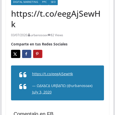
DIGITAL MARKETING
PPC
SEO
https://t.co/eegAjSewH
k
03/07/2020
urbanosoax
82 Views
Comparte en tus Redes Sociales
https://t.co/eegAjSewHk
— ΩΔXΔCΔ URβΔΠΩ (@urbanosoax)
July 3, 2020
Comentalo en FB