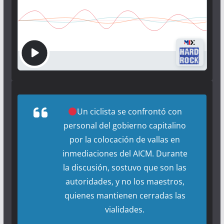
Un ciclista se confrontó con
personal del gobierno capitalino
por la colocación de vallas en
inmediaciones del AICM. Durante
la discusión, sostuvo que son las
autoridades, y no los maestros,
quienes mantienen cerradas las
vialidades.