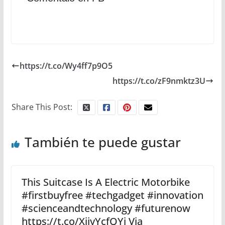
https://t.co/Wy4ff7p9O5
https://t.co/zF9nmktz3U
Share This Post:
También te puede gustar
This Suitcase Is A Electric Motorbike
#firstbuyfree #techgadget #innovation
#scienceandtechnology #futurenow
https://t.co/XjiyYcfQYi Via