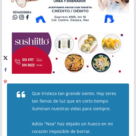
Que tristeza tan grande siento. Hay seres
tan llenos de luz que en corto tiempo
iluminan nuestras vidas para siempre.
Adiós "Noa" haz dejado un hueco en mi
corazón imposible de borrar.