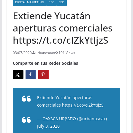
DIGITAL MARKETING
PPC
SEO
Extiende Yucatán
aperturas comerciales
https://t.co/cIZkYtIjzS
03/07/2020
urbanosoax
101 Views
Comparte en tus Redes Sociales
Extiende Yucatán aperturas
comerciales
https://t.co/cIZkYtIjzS
— ΩΔXΔCΔ URβΔΠΩ (@urbanosoax)
July 3, 2020