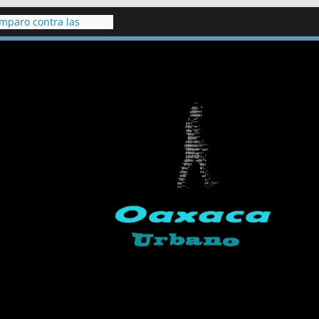
amparo contra las
resa Milpillas
Cuautla clausuran
icados a gestionar
iculares
 hallan vivo a hombre
cenote de Veracruz
indígenas de Chilapa
ción de Jesús Plácido
 de hace 20 años,
academia Doenitz tiene
e detención