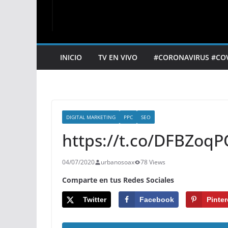
INICIO
TV EN VIVO
#CORONAVIRUS #CO
DIGITAL MARKETING
PPC
SEO
https://t.co/DFBZoq
04/07/2020
urbanosoax
78 Views
Comparte en tus Redes Sociales
Twitter
Facebook
Pinter