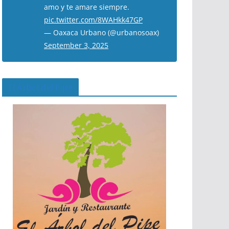
amo y te amare siempre.
pic.twitter.com/8WAHkk47GP
— Oaxaca Urbano (@urbanosoax)
September 3, 2025
El Árbol del Pipe