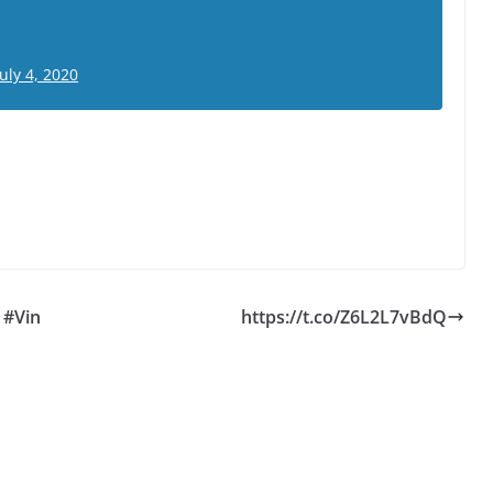
July 4, 2020
 #Vin
https://t.co/Z6L2L7vBdQ