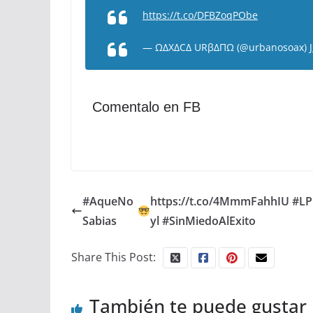
https://t.co/DFBZoqPObe
— ΩΔXΔCΔ URβΔΠΩ (@urbanosoax)
Comentalo en FB
#AqueNo
https://t.co/4MmmFahhIU #LP
Sabias
yl #SinMiedoAlExito
Share This Post:
También te puede gustar