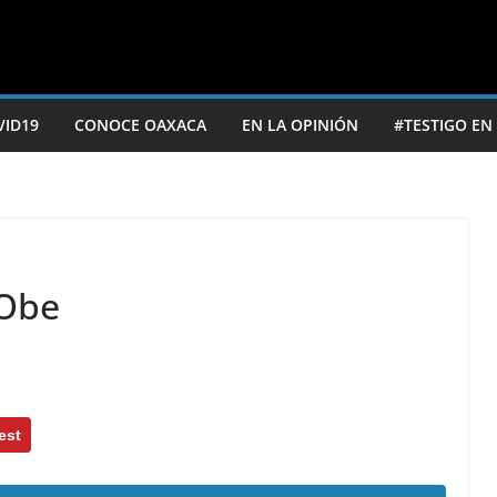
VID19
CONOCE OAXACA
EN LA OPINIÓN
#TESTIGO EN
PObe
est