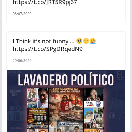
https://t.co/JRT5R9pj67
08/07/2020
I Think it’s not funny …
https://t.co/SPgDRqedN9
29/06/2020