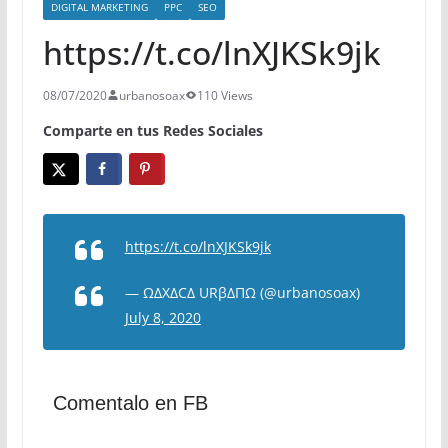
DIGITAL MARKETING
PPC
SEO
https://t.co/lnXJKSk9jk
08/07/2020
urbanosoax
110 Views
Comparte en tus Redes Sociales
https://t.co/lnXJKSk9jk
— ΩΔXΔCΔ URβΔΠΩ (@urbanosoax)
July 8, 2020
Comentalo en FB