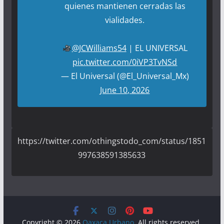
quienes mantienen cerradas las
vialidades.
@JCWilliams54
| EL UNIVERSAL
pic.twitter.com/0iVP3TvNSd
— El Universal (@El_Universal_Mx)
June 10, 2026
https://twitter.com/othingstodo_com/status/1851
997638591385633
Copyright © 2026
Oaxaca Urbano
. All rights reserved.