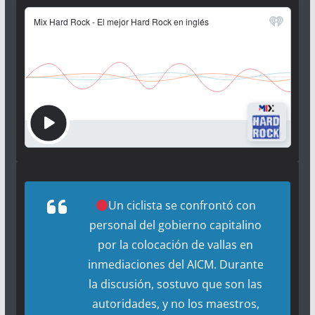
Un ciclista se confrontó con
personal del gobierno capitalino
por la colocación de vallas en
inmediaciones del AICM. Durante
la discusión, sostuvo que son las
autoridades, y no los maestros,